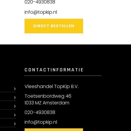
020-4930838
info@topkip.nl
DIRECT BESTELLEN
CONTACTINFORMATIE
Vleeshandel TopKip B.V.
Toetsenbordweg 46
1033 MZ Amsterdam
020-4930838
info@topkip.nl