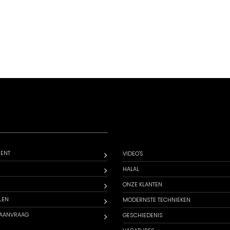
S
ENT
VIDEO'S
N
HALAL
ONZE KLANTEN
LEN
MODERNSTE TECHNIEKEN
AANVRAAG
GESCHIEDENIS