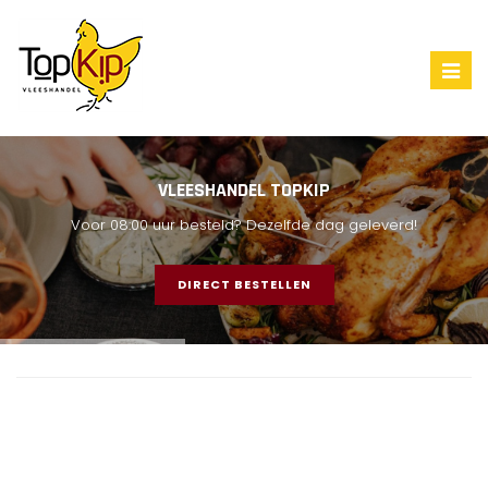
Togg
navig
VLEESHANDEL TOPKIP
Voor 08:00 uur besteld? Dezelfde dag geleverd!
DIRECT BESTELLEN